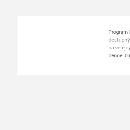
Program P
dostupným
na verejn
dennej bá