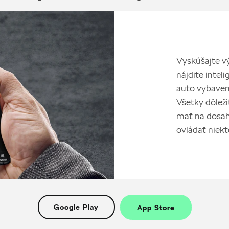
Vyskúšajte v
nájdite intel
auto vybaven
Všetky dôlež
mať na dosah
ovládať niekt
Google Play
App Store