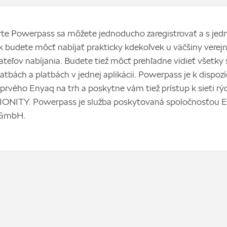
te Powerpass sa môžete jednoducho zaregistrovať a s jed
k budete môcť nabíjať prakticky kdekoľvek u väčšiny verej
teľov nabíjania. Budete tiež môcť prehľadne vidieť všetky 
atbách a platbách v jednej aplikácii. Powerpass je k dispozí
prvého Enyaq na trh a poskytne vám tiež prístup k sieti rý
 IONITY. Powerpass je služba poskytovaná spoločnosťou El
 GmbH.