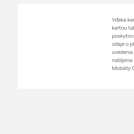
Vďaka kar
kartou ta
poskytova
údaje o pl
uvedenia 
nabíjania
Mobility