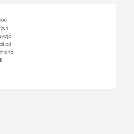
nou
ných
svoje
cii od
chleho
li