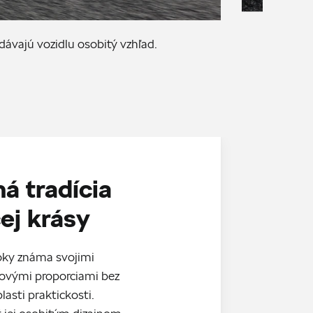
ávajú vozidlu osobitý vzhľad.
á tradícia
ej krásy
roky známa svojimi
ovými proporciami bez
asti praktickosti.