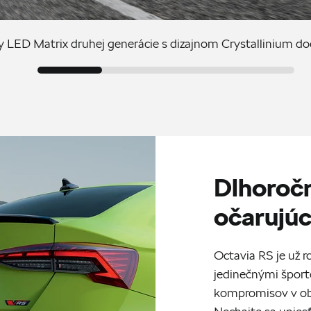
LED Matrix druhej generácie s dizajnom Crystallinium dod
Dlhoročn
očarujúc
Octavia RS je už 
jedinečnými šport
kompromisov v obl