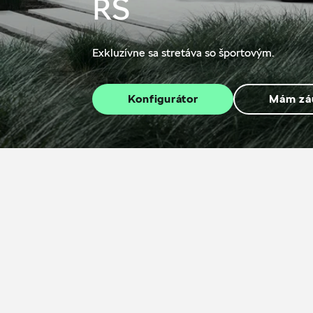
RS
Exkluzívne sa stretáva so športovým.
Konfigurátor
Mám zá