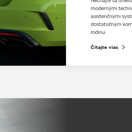
Nechajte sa uniesť
modernými techno
asistenčnými syst
dostatočným komf
rodinu.
Čítajte viac