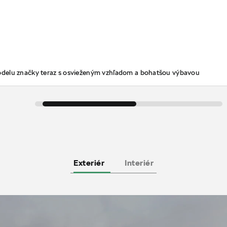
odelu značky teraz s osvieženým vzhľadom a bohatšou výbavou
Exteriér
Interiér