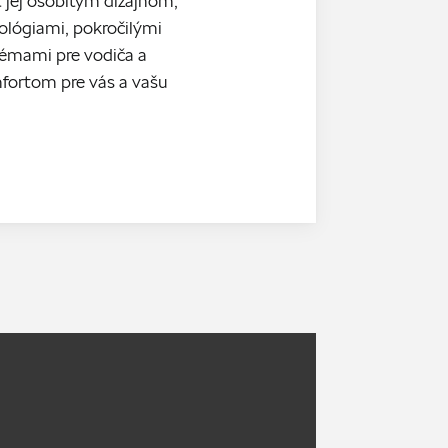
 jej osobitým dizajnom,
lógiami, pokročilými
émami pre vodiča a
ortom pre vás a vašu