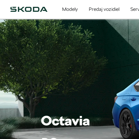
Modely
Predaj vozidiel
Serv
Octavia