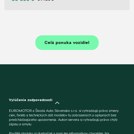
Celá ponuka vozidiel
Vylúčenie zodpovednosti
EUROMOTOR a Škoda Auto Slovensko s.r.o. si vyhradzujú právo zmeny
cien, farieb a technických dát modelov tu zobrazených a opísaných bez
predchádzajúceho upozornenia. Autori servera si vyhradzujú právo chýb
zápisu a omylu.
Použité obrázky sú ilustračné a majú len informatívny charakter. Na