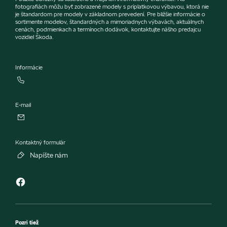
fotografiách môžu byť zobrazené modely s príplatkovou výbavou, ktorá nie
je štandardom pre modely v základnom prevedení. Pre bližšie informácie o
sortimente modelov, štandardných a mimoriadnych výbavách, aktuálnych
cenách, podmienkach a termínoch dodávok, kontaktujte nášho predajcu
vozidiel Škoda.
Informácie
E-mail
Kontaktný formulár
Napíšte nám
Pozri tiež