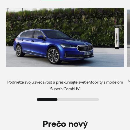
N
Podnieťte svoju zvedavosť a preskúmajte svet eMobility s modelom
Superb Combi iV.
Prečo nový