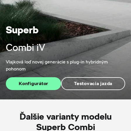
Superb
Combi iV
Vlajková loď novej generácie s plug-in hybridným
pohonom
Konfigurátor
Testovacia jazda
Ďalšie varianty modelu
Superb Combi