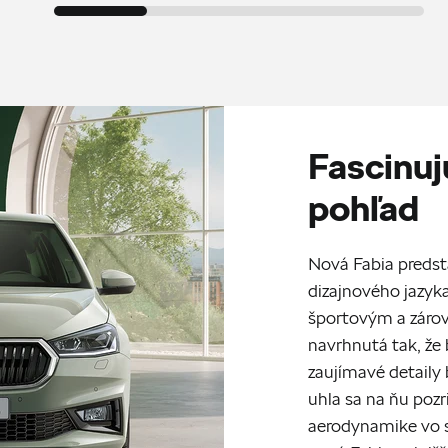
Fascinuj
pohľad
Nová Fabia predsta
dizajnového jazyk
športovým a záro
navrhnutá tak, že
zaujímavé detaily 
uhla sa na ňu pozr
aerodynamike vo s