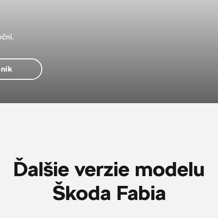
ční.
ník
Ďalšie verzie modelu
Škoda Fabia