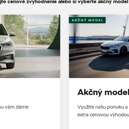
jte cenové zvýhodnenie alebo si vyberte akčný model
AKČNÝ MODEL
Akčný model
tomu vám dáme
Využite našu ponuku a 
extra cenovou výhodo