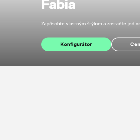
Fabia
Zapôsobte vlastným štýlom a zostaňte jedine
Konfigurátor
Cen