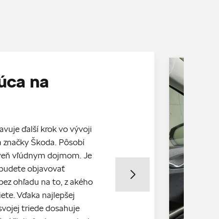
úca na
vuje ďalší krok vo vývoji
a značky Škoda. Pôsobí
veň vľúdnym dojmom. Je
 budete objavovať
bez ohľadu na to, z akého
iete. Vďaka najlepšej
vojej triede dosahuje