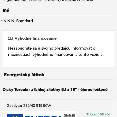
Iné
·
N.N.N. Standard
Výhodné financovanie
Nezabudnite sa u svojho predajcu informovať o
možnostiach výhodného financovania tohto vozidla.
Energetický štítok
Disky Torcular z ľahkej zliatiny 8J x 19" - čierne leštené
Goodyear 235/40 R19 96W
Zobraziť QR kód