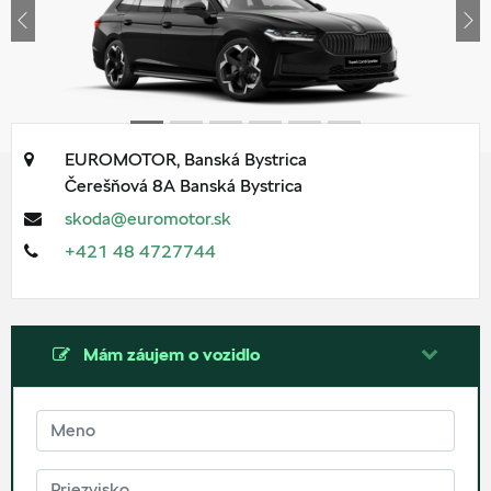
Previous
Ne
EUROMOTOR, Banská Bystrica
Čerešňová 8A
Banská Bystrica
skoda@euromotor.sk
+421 48 4727744
Mám záujem o vozidlo