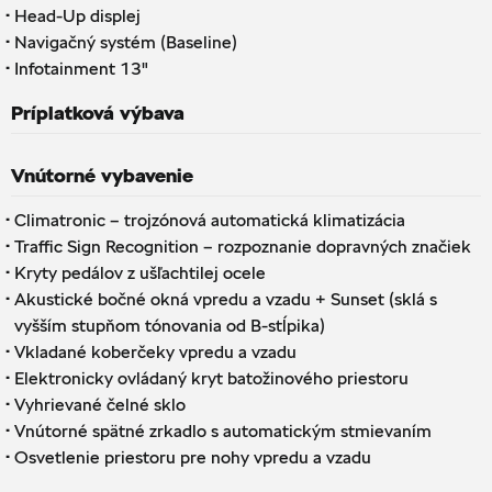
·
Head-Up displej
·
Navigačný systém (Baseline)
·
Infotainment 13"
Príplatková výbava
Vnútorné vybavenie
·
Climatronic – trojzónová automatická klimatizácia
·
Traffic Sign Recognition – rozpoznanie dopravných značiek
·
Kryty pedálov z ušľachtilej ocele
·
Akustické bočné okná vpredu a vzadu + Sunset (sklá s
vyšším stupňom tónovania od B-stĺpika)
·
Vkladané koberčeky vpredu a vzadu
·
Elektronicky ovládaný kryt batožinového priestoru
·
Vyhrievané čelné sklo
·
Vnútorné spätné zrkadlo s automatickým stmievaním
·
Osvetlenie priestoru pre nohy vpredu a vzadu