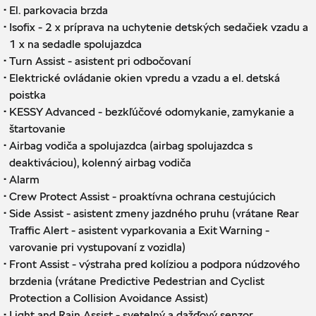
·
El. parkovacia brzda
·
Isofix - 2 x príprava na uchytenie detských sedačiek vzadu a
1 x na sedadle spolujazdca
·
Turn Assist - asistent pri odbočovaní
·
Elektrické ovládanie okien vpredu a vzadu a el. detská
poistka
·
KESSY Advanced - bezkľúčové odomykanie, zamykanie a
štartovanie
·
Airbag vodiča a spolujazdca (airbag spolujazdca s
deaktiváciou), kolenný airbag vodiča
·
Alarm
·
Crew Protect Assist - proaktívna ochrana cestujúcich
·
Side Assist - asistent zmeny jazdného pruhu (vrátane Rear
Traffic Alert - asistent vyparkovania a Exit Warning -
varovanie pri vystupovaní z vozidla)
·
Front Assist - výstraha pred kolíziou a podpora núdzového
brzdenia (vrátane Predictive Pedestrian and Cyclist
Protection a Collision Avoidance Assist)
·
Light and Rain Assist - svetelný a dažďový senzor