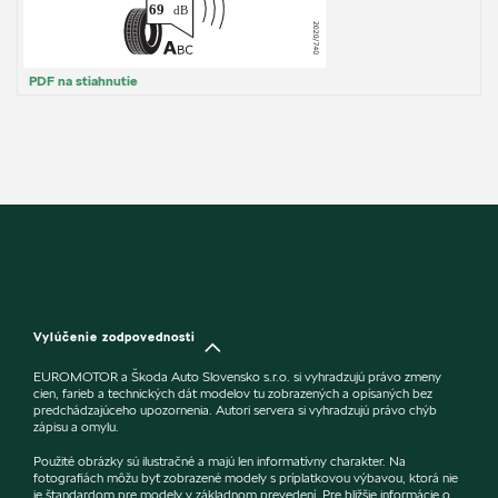
PDF na stiahnutie
Vylúčenie zodpovednosti
EUROMOTOR a Škoda Auto Slovensko s.r.o. si vyhradzujú právo zmeny
cien, farieb a technických dát modelov tu zobrazených a opísaných bez
predchádzajúceho upozornenia. Autori servera si vyhradzujú právo chýb
zápisu a omylu.
Použité obrázky sú ilustračné a majú len informatívny charakter. Na
fotografiách môžu byť zobrazené modely s príplatkovou výbavou, ktorá nie
je štandardom pre modely v základnom prevedení. Pre bližšie informácie o