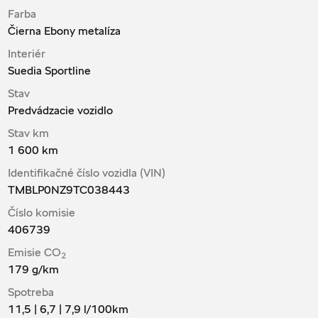
Farba
Čierna Ebony metalíza
Interiér
Suedia Sportline
Stav
Predvádzacie vozidlo
Stav km
1 600 km
Identifikačné číslo vozidla (VIN)
TMBLP0NZ9TC038443
Číslo komisie
406739
Emisie CO
2
179
g/km
Spotreba
11,5 | 6,7 | 7,9
l/100km