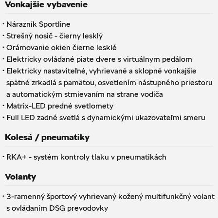
Vonkajšie vybavenie
·
Nárazník Sportline
·
Strešný nosič - čierny lesklý
·
Orámovanie okien čierne lesklé
·
Elektricky ovládané piate dvere s virtuálnym pedálom
·
Elektricky nastaviteľné, vyhrievané a sklopné vonkajšie
spätné zrkadlá s pamäťou, osvetlením nástupného priestoru
a automatickým stmievaním na strane vodiča
·
Matrix-LED predné svetlomety
·
Full LED zadné svetlá s dynamickými ukazovateľmi smeru
Kolesá / pneumatiky
·
RKA+ - systém kontroly tlaku v pneumatikách
Volanty
·
3-ramenný športový vyhrievaný kožený multifunkčný volant
s ovládaním DSG prevodovky