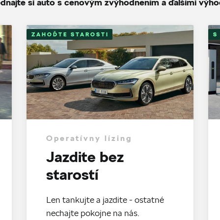
dnajte si auto s cenovým zvýhodnením a ďalšími výh
ZAHOĎTE STAROSTI
S
Operatívny lízing
Jazdite bez
starostí
Len tankujte a jazdite - ostatné
nechajte pokojne na nás.