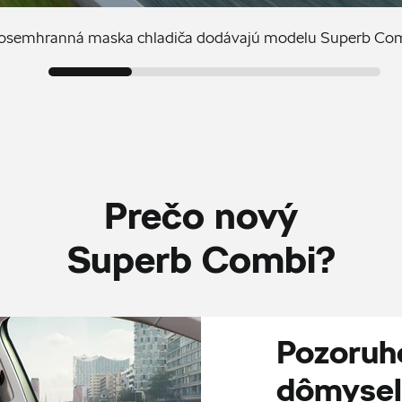
 osemhranná maska chladiča dodávajú modelu Superb Comb
Prečo nový
Superb Combi?
Pozoruh
dômysel