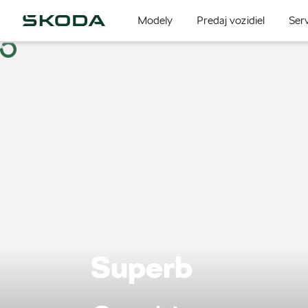
Modely
Predaj vozidiel
Serv
Superb