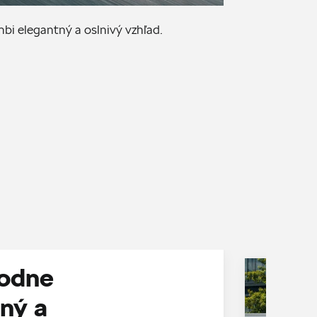
Ae
i elegantný a oslnivý vzhľad.
odne
ný a